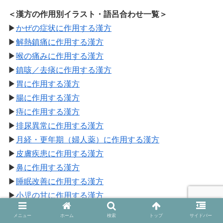
＜漢方の作用別イラスト・語呂合わせ一覧＞
▶
かぜの症状に作用する漢方
▶
解熱鎮痛に作用する漢方
▶
喉の痛みに作用する漢方
▶
鎮咳／去痰に作用する漢方
▶
胃に作用する漢方
▶
腸に作用する漢方
▶
痔に作用する漢方
▶
排尿異常に作用する漢方
▶
月経・更年期（婦人薬）に作用する漢方
▶
皮膚疾患に作用する漢方
▶
鼻に作用する漢方
▶
睡眠改善に作用する漢方
▶
小児の甘に作用する漢方
▶
循環器系に作用する漢方
メニュー
ホーム
検索
トップ
サイドバー