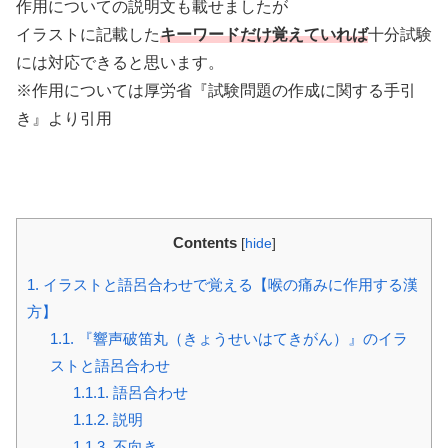
作用についての説明文も載せましたが
イラストに記載した
キーワードだけ覚えていれば
十分試験
には対応できると思います。
※作用については厚労省『試験問題の作成に関する手引
き』より引用
Contents
[
hide
]
1.
イラストと語呂合わせで覚える【喉の痛みに作用する漢
方】
1.1.
『響声破笛丸（きょうせいはてきがん）』のイラ
ストと語呂合わせ
1.1.1.
語呂合わせ
1.1.2.
説明
1.1.3.
不向き