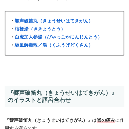
・
響声破笛丸（きょうせいはてきがん）
・
桔梗湯（ききょうとう）
・
白虎加人参湯（びゃっこかにんじんとう）
・
駆風解毒散／湯（くふうげどくさん）
『響声破笛丸（きょうせいはてきがん）』
のイラストと語呂合わせ
『響声破笛丸（きょうせいはてきがん）』
は
喉の痛み
に作
用する漢方です。