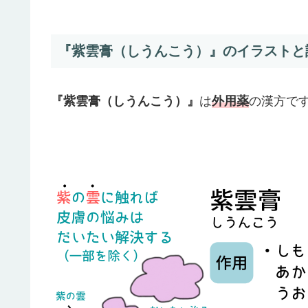
『紫雲膏（しうんこう）』のイラストと
『紫雲膏（しうんこう）』
は
外用薬
の漢方で