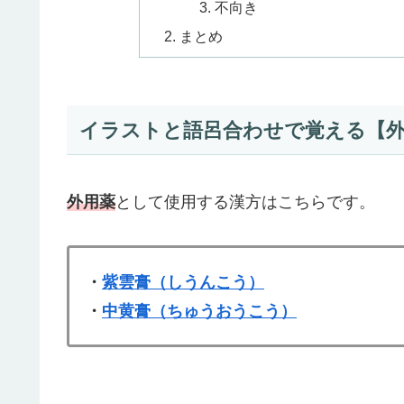
不向き
まとめ
イラストと語呂合わせで覚える【
外用薬
として使用する漢方はこちらです。
・
紫雲膏（しうんこう）
・
中黄膏（ちゅうおうこう）