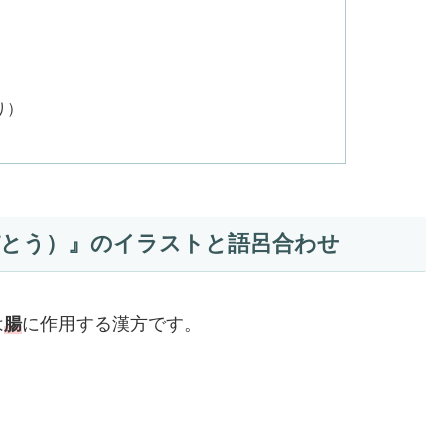
り）
ぴとう）』のイラストと語呂合わせ
は
腸
に作用する漢方です。