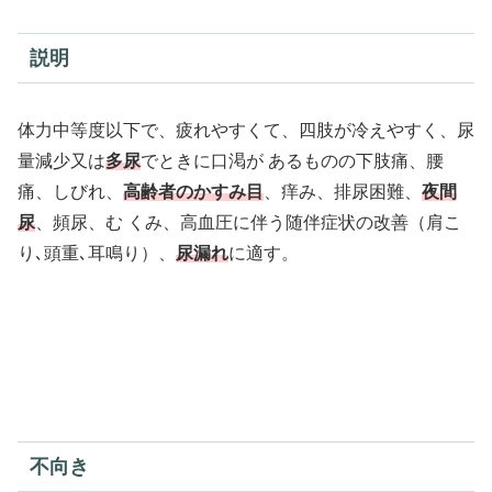
説明
体力中等度以下で、疲れやすくて、四肢が冷えやすく、尿
量減少又は
多尿
でときに口渇が あるものの下肢痛、腰
痛、しびれ、
高齢者のかすみ目
、痒み、排尿困難、
夜間
尿
、頻尿、む くみ、高血圧に伴う随伴症状の改善（肩こ
り､頭重､耳鳴り）、
尿漏れ
に適す。
不向き