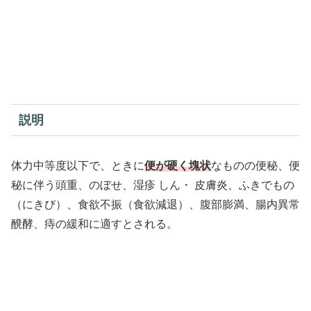
説明
体力中等度以下で、ときに
便が硬く塊状
なものの便秘、便
秘に伴う頭重、のぼせ、湿疹 しん・ 皮膚炎、ふきでもの
（にきび）、食欲不振（食欲減退）、腹部膨満、腸内異常
醗酵、痔の緩和に適すとされる。